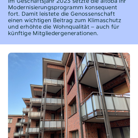
Im Geschäftsjahr 2023 setzte die altoba ihr
Soziale Beratung
Modernisierungs­programm konsequent
fort. Damit ­leistete die Genossenschaft
Gemeinschaft erleben
einen wichtigen Beitrag zum Klimaschutz
und erhöhte die Wohnqualität – auch für
künftige Mitgliedergenerationen.
Arbeiten bei der altoba
Nachhaltigkeit
Sparen
Jahres- und Geschäftsbericht 2023
Geschäftsbericht 2023
Tel:
040 / 38 90 10 – 0