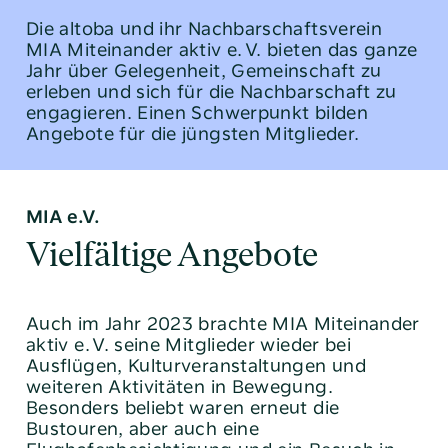
Soziale Beratung
Die altoba und ihr Nachbarschaftsverein
Gemeinschaft erleben
MIA ­Miteinander aktiv e. V. bieten das ganze
Jahr über Gelegenheit, ­Gemeinschaft zu
erleben und sich für die Nachbarschaft zu
engagieren. Einen Schwerpunkt bilden
Angebote für die jüngsten Mitglieder.
Arbeiten bei der altoba
Nachhaltigkeit
Sparen
MIA e.V.
Vielfältige Angebote
Jahres- und Geschäftsbericht 2023
Auch im Jahr 2023 brachte MIA Miteinander
aktiv e. V. seine ­Mitglieder wieder bei
Geschäftsbericht 2023
Ausflügen, Kulturveranstaltungen und
weiteren Aktivitäten in Bewegung.
Besonders beliebt waren erneut die
Tel:
040 / 38 90 10 – 0
Bustouren, aber auch eine