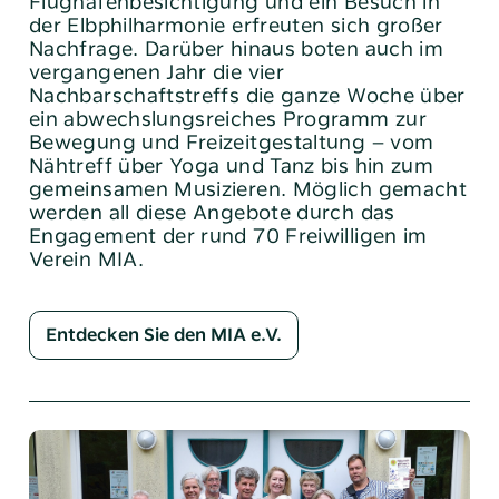
Flughafenbesichtigung und ein Besuch in
E-Mail:
info@altoba.de
der Elbphilharmonie erfreuten sich großer
Nachfrage. Darüber ­hinaus boten auch im
vergangenen Jahr die vier
Nachbarschaftstreffs die ganze Woche über
ein abwechslungsreiches Programm zur
Bewegung und Freizeitgestaltung – vom
Nähtreff über Yoga und Tanz bis hin zum
gemeinsamen Musizieren. Möglich gemacht
werden all diese Angebote durch das
Engagement der rund 70 ­Freiwilligen im
Verein MIA.
Entdecken Sie den MIA e.V.